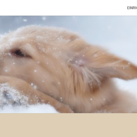
EINR
HAUS
Tiere
Sind Die
Besten
Freunde!
SHOP