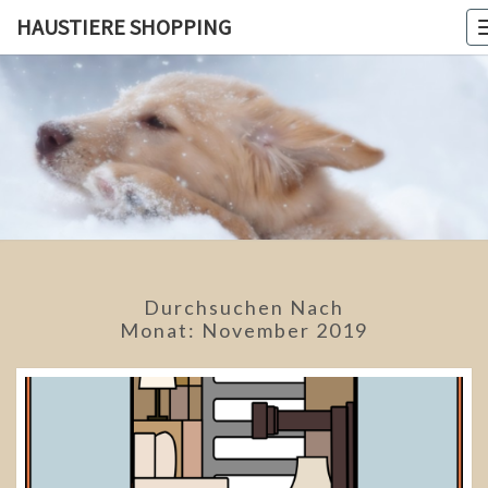
Skip
HAUSTIERE SHOPPING
to
content
HAUSTIE
Tiere
Sind Die
Besten
SHOPPIN
Freunde!
Durchsuchen Nach
Monat:
November 2019