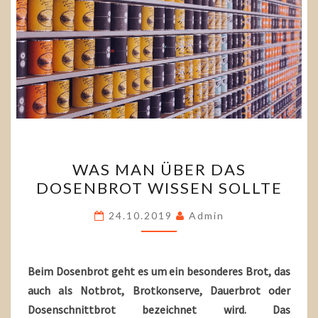
WAS
WAS MAN ÜBER DAS
MAN
DOSENBROT WISSEN SOLLTE
ÜBER
DAS
24.10.2019
Admin
DOSENBROT
WISSEN
SOLLTE
Beim Dosenbrot geht es um ein besonderes Brot, das
auch als Notbrot, Brotkonserve, Dauerbrot oder
Dosenschnittbrot bezeichnet wird. Das