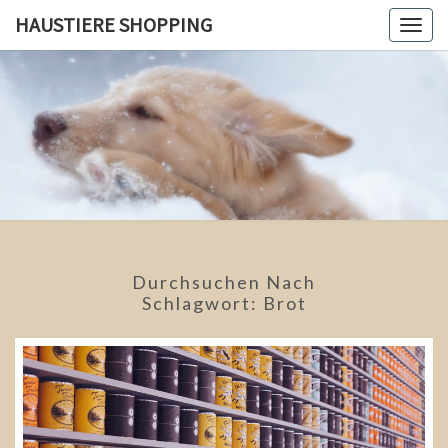
Skip
HAUSTIERE SHOPPING
Togg
to
navig
content
HAUSTIE
Tiere
Sind Die
Besten
SHOPPIN
Freunde!
Durchsuchen Nach
Schlagwort:
Brot